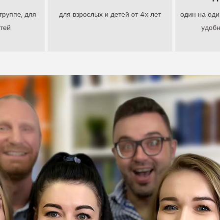
группе, для
для взрослых и детей от 4х лет
один на оди
тей
удоб