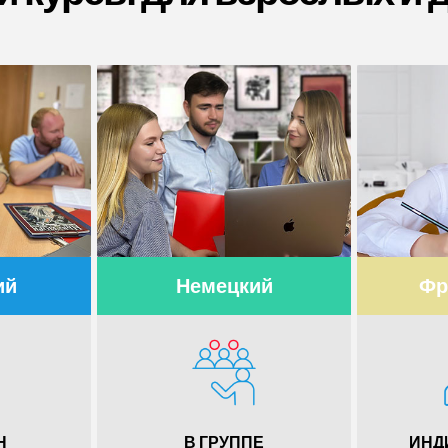
ий
Немецкий
Фр
Н
В ГРУППЕ
ИНД