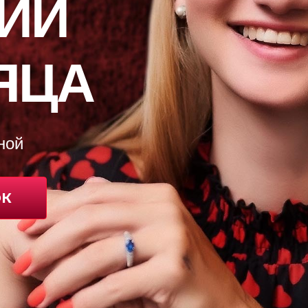
ИЙ
СЯЦА
ной
ОК