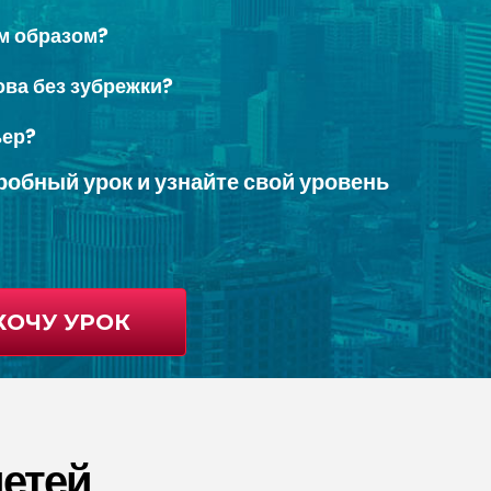
ым образом?
ова без зубрежки?
ьер?
бный урок и узнайте свой уровень
ХОЧУ УРОК
детей